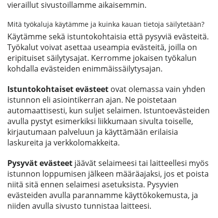
vieraillut sivustoillamme aikaisemmin.
Mitä työkaluja käytämme ja kuinka kauan tietoja säilytetään?
Käytämme sekä istuntokohtaisia että pysyviä evästeitä.
Työkalut voivat asettaa useampia evästeitä, joilla on
eripituiset säilytysajat. Kerromme jokaisen työkalun
kohdalla evästeiden enimmäissäilytysajan.
Istuntokohtaiset evästeet
ovat olemassa vain yhden
istunnon eli asiointikerran ajan. Ne poistetaan
automaattisesti, kun suljet selaimen. Istuntoevästeiden
avulla pystyt esimerkiksi liikkumaan sivulta toiselle,
kirjautumaan palveluun ja käyttämään erilaisia
laskureita ja verkkolomakkeita.
Pysyvät evästeet
jäävät selaimeesi tai laitteellesi myös
istunnon loppumisen jälkeen määräajaksi, jos et poista
niitä sitä ennen selaimesi asetuksista. Pysyvien
evästeiden avulla parannamme käyttökokemusta, ja
niiden avulla sivusto tunnistaa laitteesi.