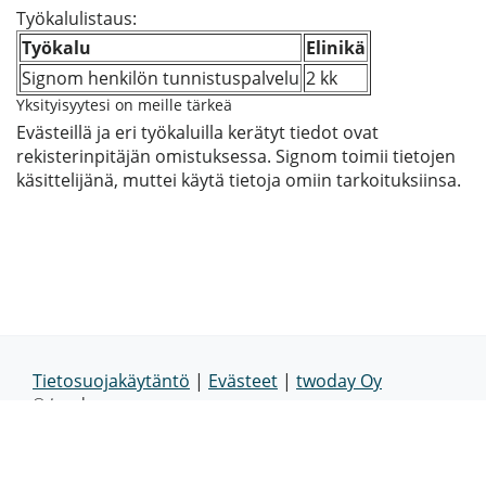
Työkalulistaus:
Työkalu
Elinikä
Signom henkilön tunnistuspalvelu
2 kk
Yksityisyytesi on meille tärkeä
Evästeillä ja eri työkaluilla kerätyt tiedot ovat
rekisterinpitäjän omistuksessa. Signom toimii tietojen
käsittelijänä, muttei käytä tietoja omiin tarkoituksiinsa.
Tietosuojakäytäntö
|
Evästeet
|
twoday Oy
© twoday