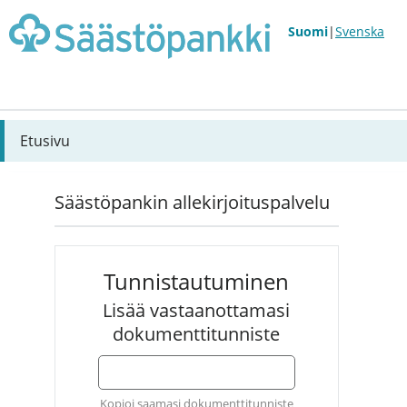
Suomi
|
Svenska
Etusivu
Säästöpankin allekirjoituspalvelu
Tunnistautuminen
Lisää vastaanottamasi
dokumenttitunniste
Kopioi saamasi dokumenttitunniste